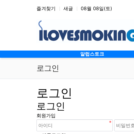
상단 네비
즐겨찾기
새글
08월 08일(토)
메인 메뉴
알럽스토크
로그인
로그인
로그인
회원가입