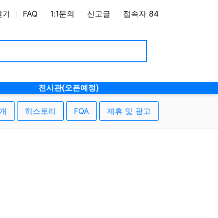
찾기
FAQ
1:1문의
신고글
접속자 84
전시관(오픈예정)
개
히스토리
FQA
제휴 및 광고