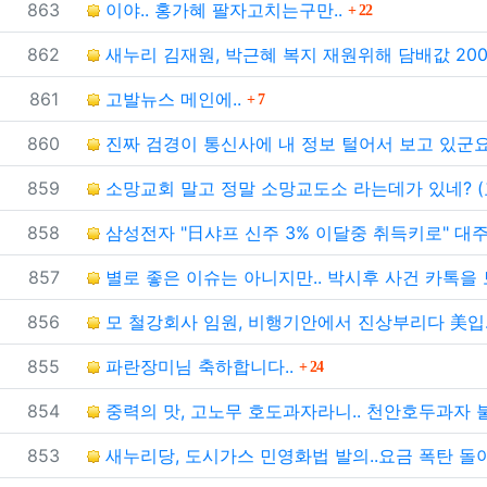
댓글
번호
863
이야.. 홍가혜 팔자고치는구만..
22
번호
862
새누리 김재원, 박근혜 복지 재원위해 담배값 2000원 발의
댓글
번호
861
고발뉴스 메인에..
7
번호
860
진짜 검경이 통신사에 내 정보 털어서 보고 있군요(인증
번호
859
소망교회 말고 정말 소망교도소 라는데가 있네? (교도소도 민영화.
번호
858
삼성전자 "日샤프 신주 3% 이달중 취득키로" 대주주된
번호
857
별로 좋은 이슈는 아니지만.. 박시후 사건 카톡을 보니
번호
856
모 철강회사 임원, 비행기안에서 진상부리다 美입국 못해
댓글
번호
855
파란장미님 축하합니다..
24
번호
854
중력의 맛, 고노무 호도과자라니.. 천안호두과자 불매운동으로 번질 기
번호
853
새누리당, 도시가스 민영화법 발의..요금 폭탄 돌아오