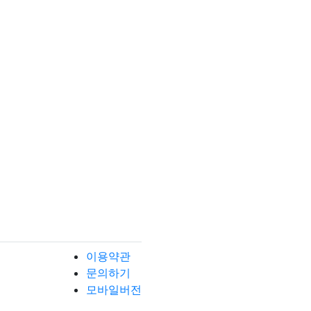
이용약관
문의하기
모바일버전