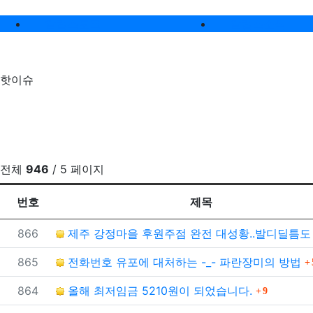
메인 메뉴
알럽스토크
알럽스소식
핫이슈
전체
946
/ 5 페이지
번호
제목
번호
866
제주 강정마을 후원주점 완전 대성황..발디딜틈도 없던.
번호
865
전화번호 유포에 대처하는 -_- 파란장미의 방법
댓글
번호
864
올해 최저임금 5210원이 되었습니다.
9