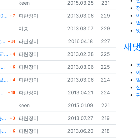
등록자
등록일
조회
keen
2015.03.25
231
댓글
등록자
등록일
조회
한다
파란장미
2013.03.06
229
7
벌
등록자
등록일
조회
미숑
2013.03.07
229
댓글
등록자
등록일
조회
)
파란장미
2016.04.18
227
14
새
댓글
등록자
등록일
조회
.)
파란장미
2013.02.28
225
4
댓글
등록자
등록일
조회
다
파란장미
2013.03.06
225
6
댓글
등록자
등록일
조회
..
파란장미
2013.03.06
224
4
댓글
등록자
등록일
조회
파란장미
2013.04.21
224
10
등록자
등록일
조회
keen
2015.01.09
221
댓글
등록자
등록일
조회
세
파란장미
2013.07.27
219
3
댓글
등록자
등록일
조회
나
파란장미
2013.06.20
218
6