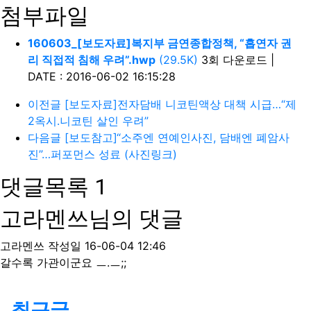
첨부파일
160603_[보도자료]복지부 금연종합정책, “흡연자 권
리 직접적 침해 우려”.hwp
(29.5K)
3회 다운로드
|
DATE : 2016-06-02 16:15:28
이전글
[보도자료]전자담배 니코틴액상 대책 시급…“제
2옥시․니코틴 살인 우려”
다음글
[보도참고]“소주엔 연예인사진, 담배엔 폐암사
진”…퍼포먼스 성료 (사진링크)
댓글목록
1
고라멘쓰님의 댓글
고라멘쓰
작성일
16-06-04 12:46
갈수록 가관이군요 ㅡ.ㅡ;;
최근글