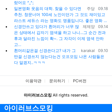
랐어요 ^_^;
등록자
등록일
일본영화 웃음의 대학. 찾을 수 있다면
주당
09.18
추천. 창문너머 100세 노인이던가 그 것도 재미있고
라스트 세듀스 라는 영화도 명품입니다. 좋은 영화 …
등록자
등록일
신경안쓰고 있다가 흰머리가 너무 많
제제양
09.14
은 상태에서 갑자기 염색을 하고 나니...그 순간 전과
후과 달라진 느낌이 확~. 그 자각이 이제 염색 안하
고…
등록자
등록일
흰머리같은걸 신경쓴다고? 내가 그
karakal
09.10
딴걸 신경쓰지 않는다는건 오프모임 나온 사람들은
다 알겠지..ㅋㅋㅋ
이용약관
문의하기
PC버전
아이러브스모킹
All rights reserved.
아이러브스모킹