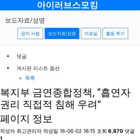
메뉴
아이러브스모킹
보도자료/성명
공지 사항
보도자료/성명
자료실
활동 후기
댓글
게시판 리스트 옵션
목록
복지부 금연종합정책, “흡연자
권리 직접적 침해 우려”
페이지 정보
작성자
최고관리자
작성일
16-06-02 16:15
조회
6,870
댓글
1