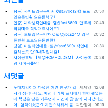
등록일
용돈) 사이트잃은돈반환 ⟪텔@ybcs24⟫ 토토
20:50
잃은돈반환 잃은돈복구1
등록일
인증) 대학생작업대출 ·텔@fast6699· 만19세
20:49
작업대출 작업대출사이트1
등록일
꽁돈) 토토잃은돈반환 ○텔@ybcs24○ 잃은
20:32
돈반환 토토잃은돈반환1
등록일
당일) 미필작업대출 ‹텔@fast6699› 작업대
20:30
출하는곳 만19세작업대출1
등록일
사이공홀덤 【텔@HCMHOLDEM】 사이공홀
20:28
덤 사이공홀덤1
새댓글
등록자
등록일
돗대지킴이때 다녔던 어린 친구가 갑
제제양
12.08
자기 생각나네요. 예전에 카톡 프사에서 한번 봤었는
데 똑닮은 딸은 키우던데 시간이 참 빨리 자나갔어요.
등록자
등록일
아.. 염색이셨군요 자연스러워서 몰
파란장미
09.19