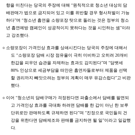
향을 미친다는 당국의 주장에 대해 “원칙적으로 청소년 대상의 담
배판매가 법으로 금지되어 있고 이를 위반할 경우 형사처벌이 가능
하다”며 “청소년 흡연을 소량포장 탓으로 돌리는 것은 정부의 청소
년 흡연예방 캠페인이 성공적이지 못하다는 것을 시인하는 셈”이라
고 강조했다.
○ 소량포장이 가격인상 효과를 상쇄시킨다는 당국의 주장에 대해서
도 “소량포장 담배 시장 점유율이 극히 미비하고 오히려 20개비
한갑을 피우던 습관을 자제하는 효과도 감지된다”며 “담뱃세
80% 인상으로 세금부담을 떠안은 흡연자들로부터 제품을 선택
할 권리까지 빼앗으려는 정부의 계획이 매우 유감스럽다”고 비판
했다.
○ 이어 “청소년의 담배구매가 걱정된다면 파출소에서 담배를 팔면되
고 가격인상 효과를 극대화 하려면 담배를 한 갑이 아닌 한 보루
단위로만 판매하도록 규제하면 된다”며 “진정으로 국민들의 건
강을 위한다면 담배제조와 판매를 금지하면 될 일”이라고 일갈했
다.