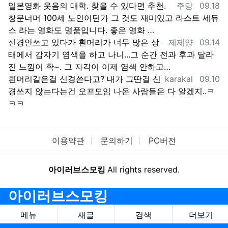
등록자
등록일
일본영화 웃음의 대학. 찾을 수 있다면 추천.
주당
09.18
창문너머 100세 노인이던가 그 것도 재미있고 라스트 세듀
스 라는 영화도 명품입니다. 좋은 영화 …
등록자
등록일
신경안쓰고 있다가 흰머리가 너무 많은 상
제제양
09.14
태에서 갑자기 염색을 하고 나니...그 순간 전과 후과 달라
진 느낌이 확~. 그 자각이 이제 염색 안하고…
등록자
등록일
흰머리같은걸 신경쓴다고? 내가 그딴걸 신
karakal
09.10
경쓰지 않는다는건 오프모임 나온 사람들은 다 알겠지..ㅋ
ㅋㅋ
이용약관
문의하기
PC버전
아이러브스모킹
All rights reserved.
아이러브스모킹
메뉴
새글
검색
더보기