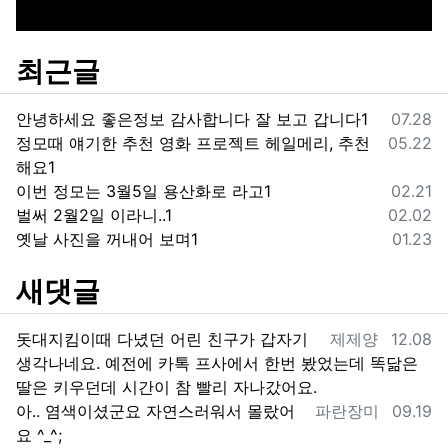
최근글
등록일
안녕하세요 좋은정보 감사합니다 잘 보고 갑니다1
07.28
등록일
정모때 얘기한 추천 영화 프로젝트 헤일메리, 추천
05.22
해요1
등록일
이번 정모는 3월5일 용산화로 라고1
02.21
등록일
벌써 2월2일 이라니..1
02.02
등록일
옛날 사진을 꺼내어 보며1
01.23
새댓글
등록자
등록일
돗대지킴이때 다녔던 어린 친구가 갑자기
제제양
12.08
생각나네요. 예전에 카톡 프사에서 한번 봤었는데 똑닮은
딸은 키우던데 시간이 참 빨리 자나갔어요.
등록자
등록일
아.. 염색이셨군요 자연스러워서 몰랐어
파란장미
09.19
요 ^_^;