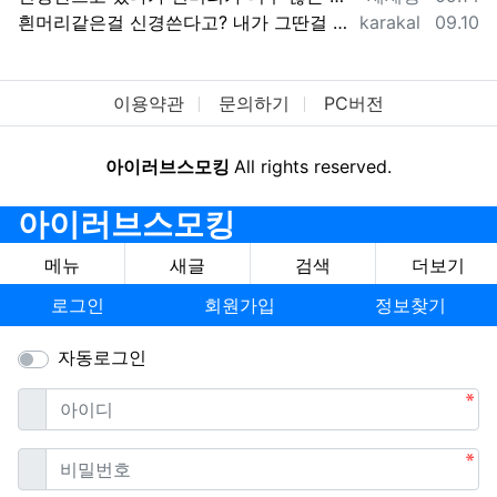
등록자
등록일
흰머리같은걸 신경쓴다고? 내가 그딴걸 신경쓰지 않는다는건 오프모임 나온 사람들은 다 알겠지..ㅋㅋㅋ
karakal
09.10
이용약관
문의하기
PC버전
아이러브스모킹
All rights reserved.
아이러브스모킹
메뉴
새글
검색
더보기
로그인
회원가입
정보찾기
자동로그인
필수
아이디
필수
비밀번호