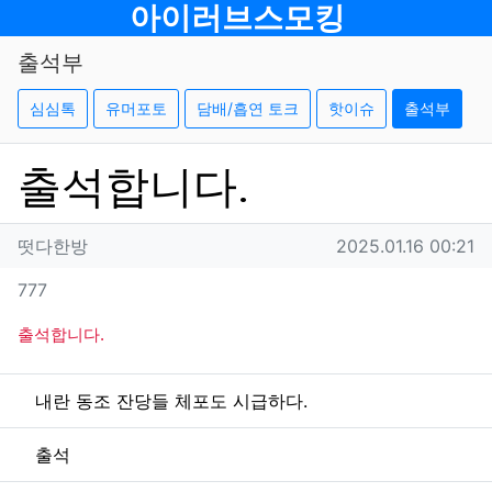
메뉴
아이러브스모킹
출석부
심심톡
유머포토
담배/흡연 토크
핫이슈
출석부
출석합니다.
작성자 정보
작성
작성일
떳다한방
2025.01.16 00:21
컨텐츠 정보
조회
777
본문
출석합니다.
관련자료
내란 동조 잔당들 체포도 시급하다.
출석