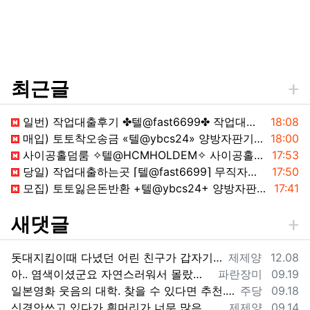
최근글
등록일
일번) 작업대출후기 ✤텔@fast6699✤ 작업대출후기 대학생작업대출1
18:08
등록일
매입) 토토착오송금 «텔@ybcs24» 양방자판기 잃은돈찾아드립니다1
18:00
등록일
사이공홀덤룸 ✧텔@HCMHOLDEM✧ 사이공홀덤 베트남홀덤1
17:53
등록일
당일) 작업대출하는곳 ⌈텔@fast6699⌉ 무직자작업대출 작업대출하는곳1
17:50
등록일
모집) 토토잃은돈반환 +텔@ybcs24+ 양방자판기 사이트착오송금반환1
17:41
새댓글
등록자
등록일
돗대지킴이때 다녔던 어린 친구가 갑자기 생각나네요. 예전에 카톡 프사에서 한번 봤었는데 똑닮은 딸은 키우던데 시간이 참 빨리 자나갔어요.
제제양
12.08
등록자
등록일
아.. 염색이셨군요 자연스러워서 몰랐어요 ^_^;
파란장미
09.19
등록자
등록일
일본영화 웃음의 대학. 찾을 수 있다면 추천. 창문너머 100세 노인이던가 그 것도 재미있고 라스트 세듀스 라는 영화도 명품입니다. 좋은 영화 …
주당
09.18
등록자
등록일
신경안쓰고 있다가 흰머리가 너무 많은 상태에서 갑자기 염색을 하고 나니...그 순간 전과 후과 달라진 느낌이 확~. 그 자각이 이제 염색 안하고…
제제양
09.14