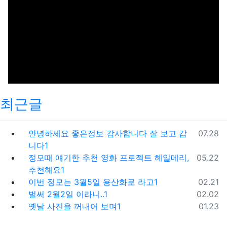
최근글
등록일
안녕하세요 좋은정보 감사합니다 잘 보고 갑
07.28
니다1
등록일
정모때 얘기한 추천 영화 프로젝트 헤일메리,
05.22
추천해요1
등록일
이번 정모는 3월5일 용산화로 라고1
02.21
등록일
벌써 2월2일 이라니..1
02.02
등록일
옛날 사진을 꺼내어 보며1
01.23