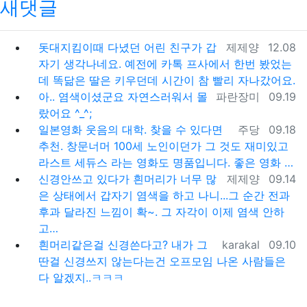
새댓글
등록자
등록일
돗대지킴이때 다녔던 어린 친구가 갑
제제양
12.08
자기 생각나네요. 예전에 카톡 프사에서 한번 봤었는
데 똑닮은 딸은 키우던데 시간이 참 빨리 자나갔어요.
등록자
등록일
아.. 염색이셨군요 자연스러워서 몰
파란장미
09.19
랐어요 ^_^;
등록자
등록일
일본영화 웃음의 대학. 찾을 수 있다면
주당
09.18
추천. 창문너머 100세 노인이던가 그 것도 재미있고
라스트 세듀스 라는 영화도 명품입니다. 좋은 영화 …
등록자
등록일
신경안쓰고 있다가 흰머리가 너무 많
제제양
09.14
은 상태에서 갑자기 염색을 하고 나니...그 순간 전과
후과 달라진 느낌이 확~. 그 자각이 이제 염색 안하
고…
등록자
등록일
흰머리같은걸 신경쓴다고? 내가 그
karakal
09.10
딴걸 신경쓰지 않는다는건 오프모임 나온 사람들은
다 알겠지..ㅋㅋㅋ