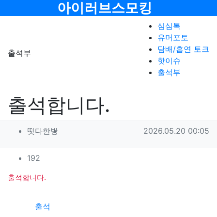
메뉴
아이러브스모킹
심심톡
유머포토
담배/흡연 토크
출석부
핫이슈
출석부
출석합니다.
작성자 정보
작성
작성일
떳다한방
2026.05.20 00:05
컨텐츠 정보
조회
192
본문
출석합니다.
관련자료
출석