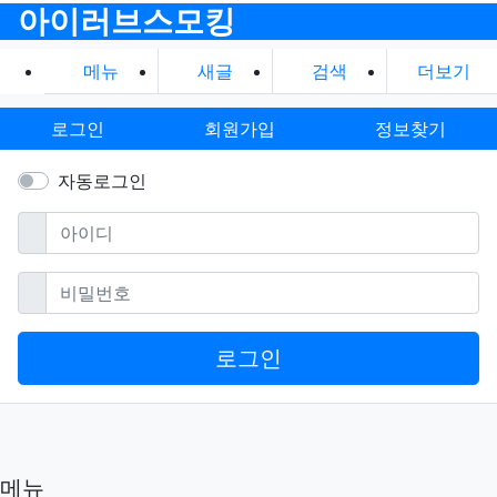
아이러브스모킹
메뉴
새글
검색
더보기
로그인
회원가입
정보찾기
자동로그인
필수
아이디
필수
비밀번호
로그인
메뉴