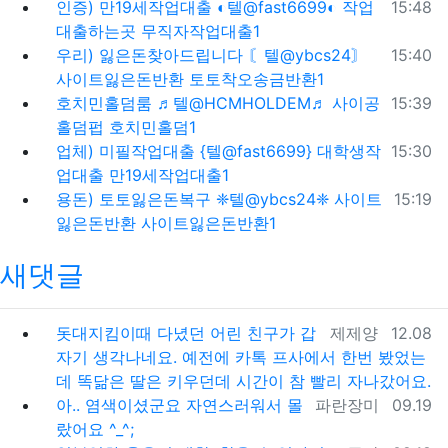
등록일
인증) 만19세작업대출 ◐텔@fast6699◐ 작업
15:48
대출하는곳 무직자작업대출1
등록일
우리) 잃은돈찾아드립니다 〘텔@ybcs24〙
15:40
사이트잃은돈반환 토토착오송금반환1
등록일
호치민홀덤룸 ♬텔@HCMHOLDEM♬ 사이공
15:39
홀덤펍 호치민홀덤1
등록일
업체) 미필작업대출 {텔@fast6699} 대학생작
15:30
업대출 만19세작업대출1
등록일
용돈) 토토잃은돈복구 ❈텔@ybcs24❈ 사이트
15:19
잃은돈반환 사이트잃은돈반환1
새댓글
등록자
등록일
돗대지킴이때 다녔던 어린 친구가 갑
제제양
12.08
자기 생각나네요. 예전에 카톡 프사에서 한번 봤었는
데 똑닮은 딸은 키우던데 시간이 참 빨리 자나갔어요.
등록자
등록일
아.. 염색이셨군요 자연스러워서 몰
파란장미
09.19
랐어요 ^_^;