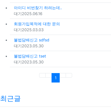
아이디 비번찾기 하려는데..
등록일
등
대기
2025.06.16
회원가입목적에 대한 문의
등록일
등
대기
2025.03.03
불법담배신고
sdfsd
등록일
등
대기
2023.05.30
불법담배신고
tset
등록일
등
대기
2023.05.30
(current)
1
최근글