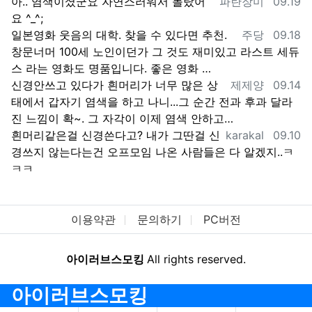
등록자
등록일
아.. 염색이셨군요 자연스러워서 몰랐어
파란장미
09.19
요 ^_^;
등록자
등록일
일본영화 웃음의 대학. 찾을 수 있다면 추천.
주당
09.18
창문너머 100세 노인이던가 그 것도 재미있고 라스트 세듀
스 라는 영화도 명품입니다. 좋은 영화 …
등록자
등록일
신경안쓰고 있다가 흰머리가 너무 많은 상
제제양
09.14
태에서 갑자기 염색을 하고 나니...그 순간 전과 후과 달라
진 느낌이 확~. 그 자각이 이제 염색 안하고…
등록자
등록일
흰머리같은걸 신경쓴다고? 내가 그딴걸 신
karakal
09.10
경쓰지 않는다는건 오프모임 나온 사람들은 다 알겠지..ㅋ
ㅋㅋ
이용약관
문의하기
PC버전
아이러브스모킹
All rights reserved.
아이러브스모킹