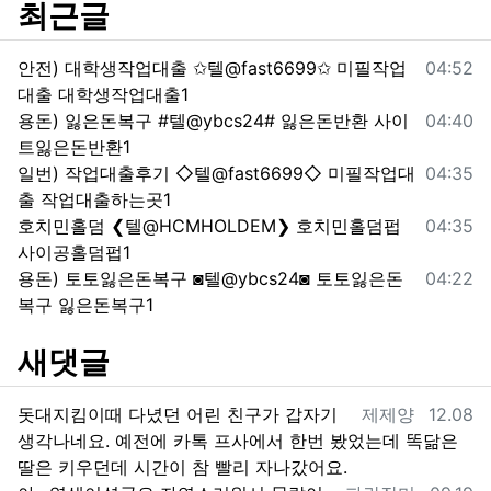
최근글
등록일
안전) 대학생작업대출 ✩텔@fast6699✩ 미필작업
04:52
대출 대학생작업대출1
등록일
용돈) 잃은돈복구 #텔@ybcs24# 잃은돈반환 사이
04:40
트잃은돈반환1
등록일
일번) 작업대출후기 ◇텔@fast6699◇ 미필작업대
04:35
출 작업대출하는곳1
등록일
호치민홀덤 ❮텔@HCMHOLDEM❯ 호치민홀덤펍
04:35
사이공홀덤펍1
등록일
용돈) 토토잃은돈복구 ◙텔@ybcs24◙ 토토잃은돈
04:22
복구 잃은돈복구1
새댓글
등록자
등록일
돗대지킴이때 다녔던 어린 친구가 갑자기
제제양
12.08
생각나네요. 예전에 카톡 프사에서 한번 봤었는데 똑닮은
딸은 키우던데 시간이 참 빨리 자나갔어요.